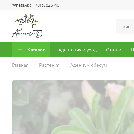
WhatsApp +79157826146
Каталог
Адаптация и уход
Статьи
Н
Главная
Растения
Адениум обесум