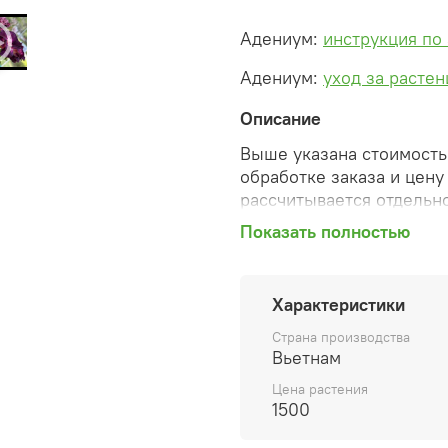
Адениум:
инструкция по
Адениум:
уход за расте
Описание
Выше указана стоимость 
обработке заказа и цену
рассчитывается отдельно
Показать полностью
После оформления зака
сформированную автомат
необходимые изменения 
Характеристики
способ доставки, сделан
согласованные счета со 
Страна производства
предварительный заказ т
Вьетнам
Цена растения
Внимание: фото в катало
1500
вы получите. Растения п
товара ниже.