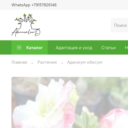
WhatsApp +79157826146
Каталог
Адаптация и уход
Статьи
Н
Главная
Растения
Адениум обесум