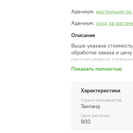
Адениум:
инструкция по
Адениум:
уход за расте
Описание
Выше указана стоимость 
обработке заказа и цену
рассчитывается отдельно
Показать полностью
После оформления зака
сформированную автомат
необходимые изменения 
Характеристики
способ доставки, сделан
согласованные счета со 
Страна производства
предварительный заказ т
Таиланд
Цена растения
Внимание: фото в катало
900
вы получите. Растения п
товара ниже.