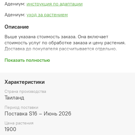
Адениум:
инструкция по адаптации
Адениум:
уход за растением
Описание
Выше указана стоимость заказа. Она включает
стоимость услуг по обработке заказа и цену растения.
Доставка до покупателя рассчитывается отдельно.
После оформления заказа вы получите его
Показать полностью
ПРЕДВАРИТЕЛЬНУЮ форму, сформированную
автоматически. При обработке в заказ будут внесены
необходимые изменения и дополнения (применены
Характеристики
скидки, уточнен способ доставки, сделано
бронирование и т.д.). Затем вам будут высланы
Страна производства
согласованные счета со ссылками на оплату услуг и
Таиланд
растений. При этом предварительный заказ теряет силу.
Период поставки
Внимание: фото в каталоге демонстрирует сорт, а не
Поставка S16 – Июнь 2026
растение, которое вы получите. Растения приезжают в
Цена растения
размере, указанном в карточке товара ниже.
1900