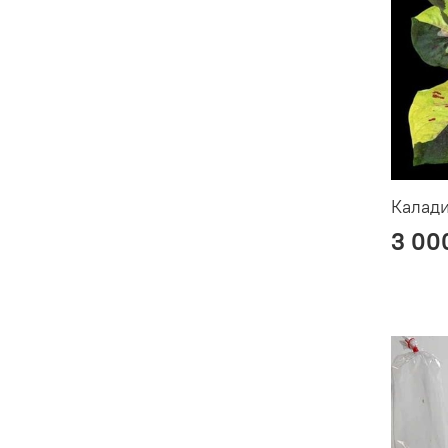
Калад
3 00