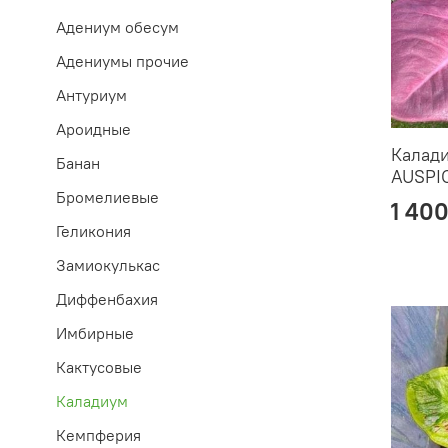
Адениум обесум
Адениумы прочие
Антуриум
Ароидные
Калад
Банан
AUSPI
Бромелиевые
1 400
Геликония
Замиокулькас
Диффенбахия
Имбирные
Кактусовые
Каладиум
Кемпферия