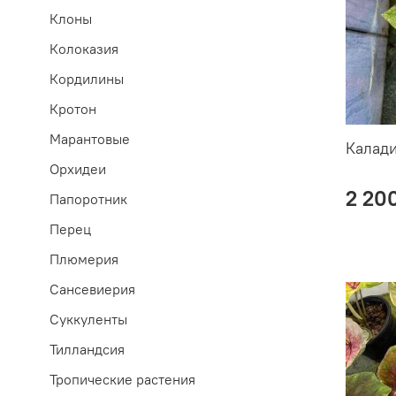
Клоны
Колоказия
Кордилины
Кротон
Марантовые
Калад
Орхидеи
2 20
Папоротник
Перец
Плюмерия
Сансевиерия
Суккуленты
Тилландсия
Тропические растения