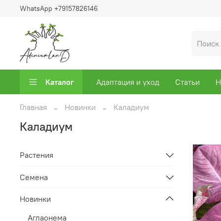
WhatsApp +79157826146
Каталог
Адаптация и уход
Статьи
Н
Главная
Новинки
Каладиум
Каладиум
Растения
Семена
Новинки
Аглаонема