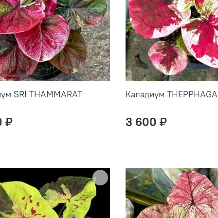
иум SRI THAMMARAT
Каладиум THEPPHAG
0 ₽
3 600 ₽