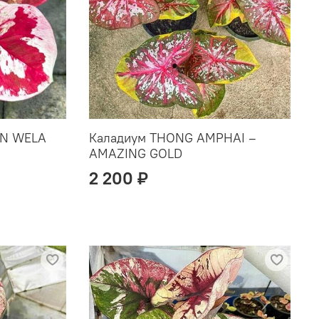
AN WELA
Каладиум THONG AMPHAI –
AMAZING GOLD
2 200 ₽