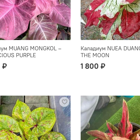
иум MUANG MONGKOL –
Каладиум NUEA DUAN
CIOUS PURPLE
THE MOON
 ₽
1 800 ₽