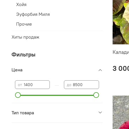
Хойя
Эуфорбия Миля
Прочие
Хиты продаж
Калад
Фильтры
3 00
Цена
—
от
до
Тип товара