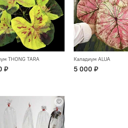
иум THONG TARA
Каладиум ALUA
0 ₽
5 000 ₽