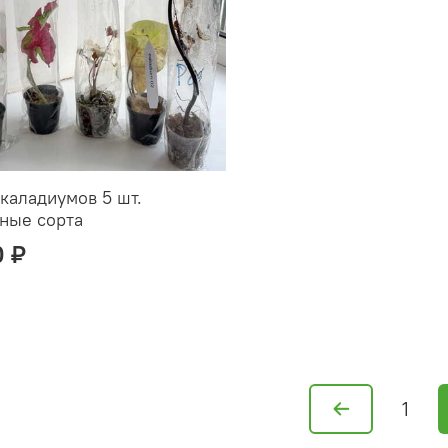
каладиумов 5 шт.
ные сорта
0 ₽
1