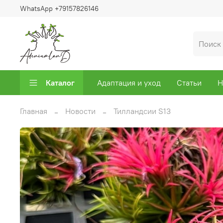
WhatsApp +79157826146
Каталог
Адаптация и уход
Статьи
Н
Главная
Новости
Тилландсии S13