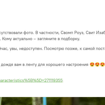
сутствовали фото. В частности, Свомп Роуз, Свит Из
. Кому актуально – загляните в подборку.
час, увы, недоступен. Посмотрю позже, к самой поста
 дождя вам в ленту для хорошего настроения 😍😍😍
characteristics%5B%5D=271119355