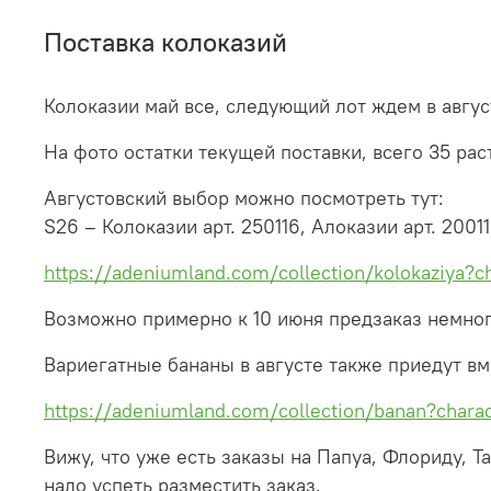
Поставка колоказий
Колоказии май все, следующий лот ждем в авгус
На фото остатки текущей поставки, всего 35 ра
Августовский выбор можно посмотреть тут:
S26 – Колоказии арт. 250116, Алоказии арт. 20011
https://adeniumland.com/collection/kolokaziya
Возможно примерно к 10 июня предзаказ немно
Вариегатные бананы в августе также приедут вм
https://adeniumland.com/collection/banan?cha
Вижу, что уже есть заказы на Папуа, Флориду, Т
надо успеть разместить заказ.