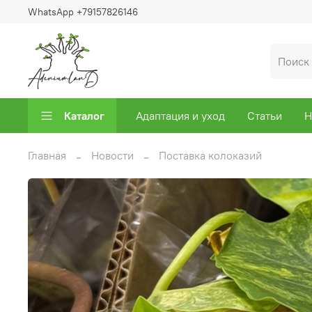
WhatsApp +79157826146
Каталог
Адаптация и уход
Статьи
Н
Главная
Новости
Поставка колоказий