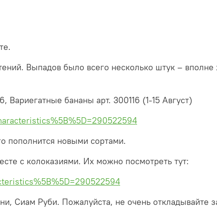
те.
стений. Выпадов было всего несколько штук – вполне
6, Вариегатные бананы арт. 300116 (1-15 Август)
?characteristics%5B%5D=290522594
го пополнится новыми сортами.
есте с колоказиями. Их можно посмотреть тут:
racteristics%5B%5D=290522594
ани, Сиам Руби. Пожалуйста, не очень откладывайте за