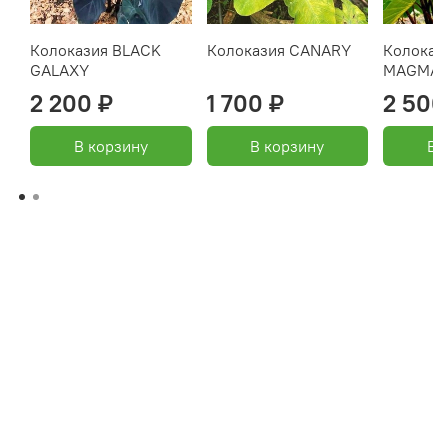
Колоказия BLACK
Колоказия CANARY
Колоказ
GALAXY
MAGMA
2 200 ₽
1 700 ₽
2 500
В корзину
В корзину
В 