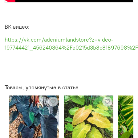
ВК видео:
https://vk.com/adeniumlandstore?z=video-
197744421_456240364%2Fe0215d3b8c81897698%2Fp
Товары, упомянутые в статье