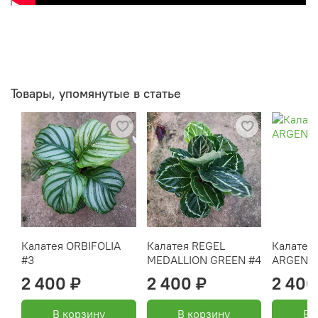
Товары, упомянутые в статье
Калатея ORBIFOLIA
Калатея REGEL
Калатея
#3
MEDALLION GREEN #4
ARGENTE
2 400 ₽
2 400 ₽
2 400
В корзину
В корзину
В 