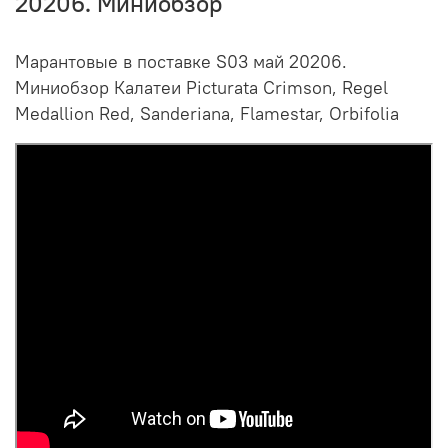
20206. Миниобзор
Марантовые в поставке S03 май 20206.
Миниобзор Калатеи Picturata Crimson, Regel
Medallion Red, Sanderiana, Flamestar, Orbifolia