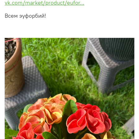
vk.com/market/product/eufor...
Всем эуфорбий!