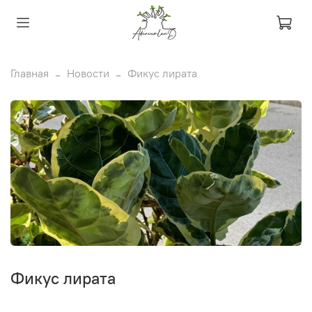
Главная
Новости
Фикус лирата
Фикус лирата