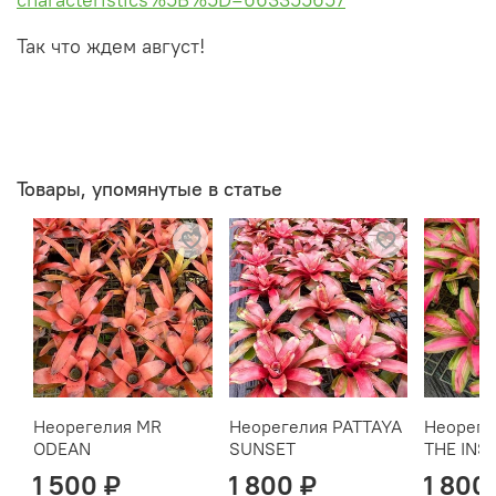
Так что ждем август!
Товары, упомянутые в статье
Неорегелия MR
Неорегелия PATTAYA
Неореге
ODEAN
SUNSET
THE INS
1 500 ₽
1 800 ₽
1 800