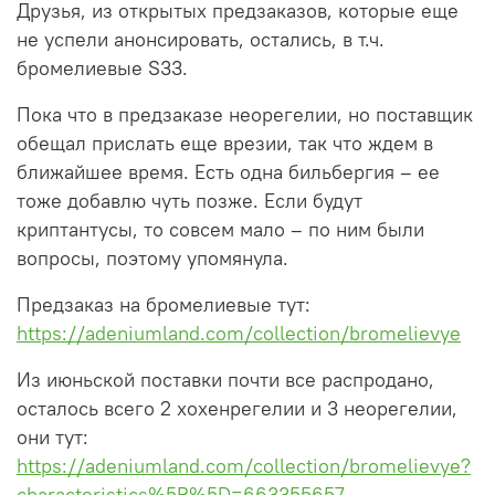
Друзья, из открытых предзаказов, которые еще
не успели анонсировать, остались, в т.ч.
бромелиевые S33.
Пока что в предзаказе неорегелии, но поставщик
обещал прислать еще врезии, так что ждем в
ближайшее время. Есть одна бильбергия – ее
тоже добавлю чуть позже. Если будут
криптантусы, то совсем мало – по ним были
вопросы, поэтому упомянула.
Предзаказ на бромелиевые тут:
https://adeniumland.com/collection/bromelievye
Из июньской поставки почти все распродано,
осталось всего 2 хохенрегелии и 3 неорегелии,
они тут:
https://adeniumland.com/collection/bromelievye?
characteristics%5B%5D=663355657